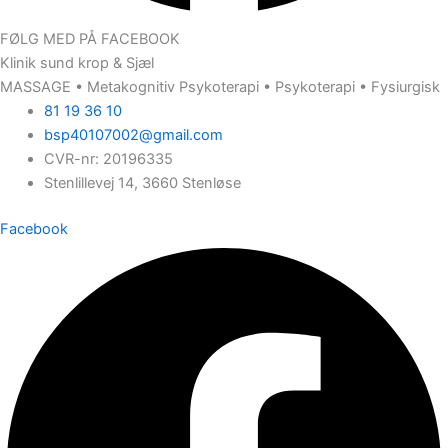
FØLG MED PÅ FACEBOOK
Klinik sund krop & Sjæl
MASSAGE • Metakognitiv Psykoterapi • Psykoterapi • Fysiurgisk
81 19 36 10
bsp40107002@gmail.com
CVR-nr: 20196335
Stenlillevej 14, 3660 Stenløse
Facebook