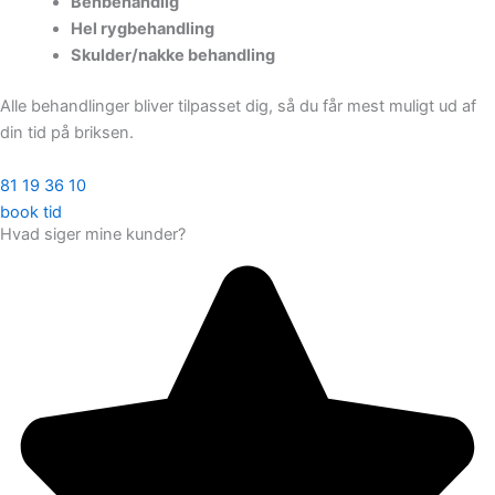
Benbehandlig
Hel rygbehandling
Skulder/nakke behandling
Alle behandlinger bliver tilpasset dig, så du får mest muligt ud af
din tid på briksen.
81 19 36 10
book tid
Hvad siger mine kunder?