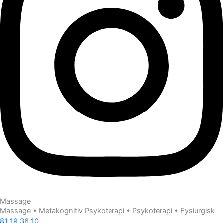
Massage
Massage • Metakognitiv Psykoterapi • Psykoterapi • Fysiurgisk
81 19 36 10