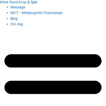
Klinik Sund Krop & Sjæl
Gå
Massage
til
MCT – Metakognitiv Psykoterapi
indholdet
Blog
Om mig