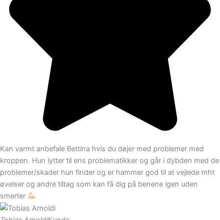
Kan varmt anbefale Bettina hvis du døjer med problemer med
kroppen. Hun lytter til ens problematikker og går i dybden med de
problemer/skader hun finder og er hammer god til at vejlede mht
øvelser og andre tiltag som kan få dig på benene igen uden
smerter
Tobias Arnoldi
Kunde